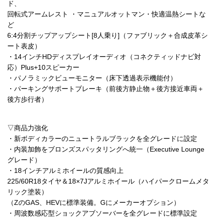
ド、
回転式アームレスト ・マニュアルオットマン・快適温熱シートな
ど
6:4分割チップアップシート[8人乗り]（ファブリック＋合成皮革シ
ート表皮）
・14インチHDディスプレイオーディオ（コネクティッドナビ対
応）Plus+10スピーカー
・パノラミックビューモニター（床下透過表示機能付）
・パーキングサポートブレーキ（前後方静止物＋後方接近車両＋
後方歩行者）
▽商品力強化
・新ボディカラーのニュートラルブラックを全グレードに設定
・内装加飾をブロンズスパッタリングへ統一（Executive Lounge
グレード）
・18インチアルミホイールの質感向上
225/60R18タイヤ＆18×7Jアルミホイール（ハイパークロームメタ
リック塗装）
（ZのGAS、HEVに標準装備。Gにメーカーオプション）
・周波数感応型ショックアブソーバーを全グレードに標準設定