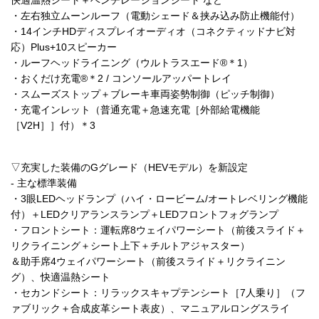
快適温熱シート＋ベンチレーションシート など
・左右独立ムーンルーフ（電動シェード＆挟み込み防止機能付）
・14インチHDディスプレイオーディオ（コネクティッドナビ対
応）Plus+10スピーカー
・ルーフヘッドライニング（ウルトラスエード®＊1）
・おくだけ充電®＊2 / コンソールアッパートレイ
・スムーズストップ＋ブレーキ車両姿勢制御（ピッチ制御）
・充電インレット（普通充電＋急速充電［外部給電機能
［V2H］］付）＊3
▽充実した装備のGグレード（HEVモデル）を新設定
- 主な標準装備
・3眼LEDヘッドランプ（ハイ・ロービーム/オートレベリング機能
付）＋LEDクリアランスランプ＋LEDフロントフォグランプ
・フロントシート：運転席8ウェイパワーシート（前後スライド＋
リクライニング＋シート上下＋チルトアジャスター）
＆助手席4ウェイパワーシート（前後スライド＋リクライニン
グ）、快適温熱シート
・セカンドシート：リラックスキャプテンシート［7人乗り］（フ
ァブリック＋合成皮革シート表皮）、マニュアルロングスライ