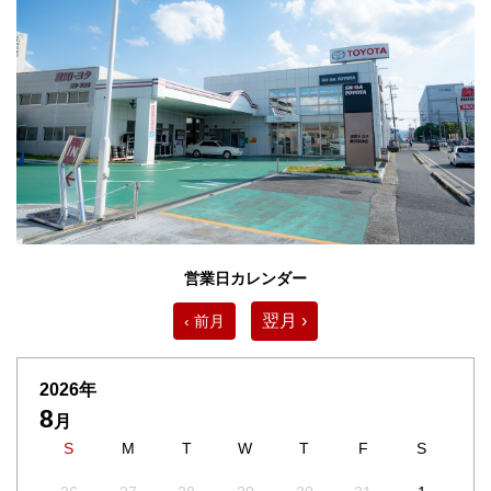
営業日カレンダー
翌月 ›
‹ 前月
2026年
8
月
S
M
T
W
T
F
S