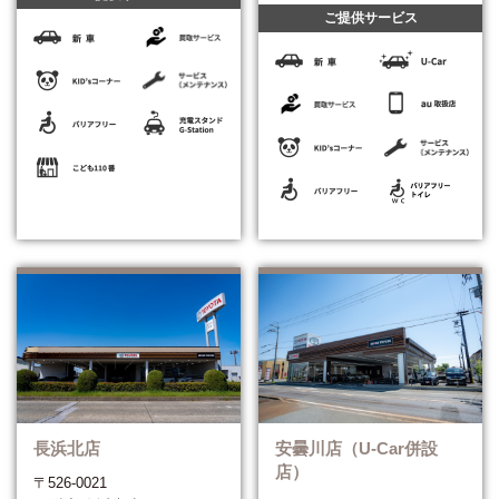
ご提供サービス
安曇川店（U-Car併設
長浜北店
店）
〒526-0021