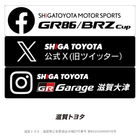
滋賀トヨタ：滋賀県公安委員会古物許可番号 第601010000076号